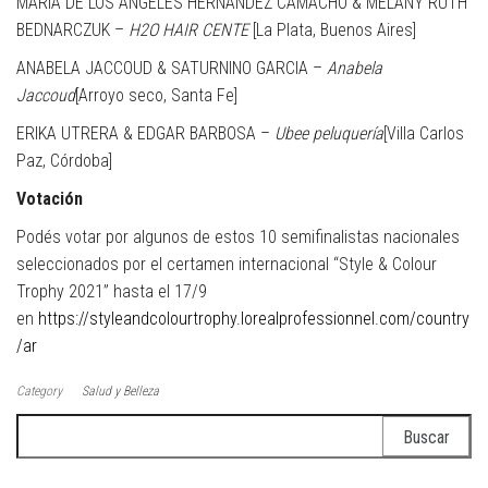
MARÍA DE LOS ÁNGELES HERNÁNDEZ CAMACHO & MELANY RUTH
BEDNARCZUK –
H2O HAIR CENTE
[La Plata, Buenos Aires]
ANABELA JACCOUD & SATURNINO GARCIA –
Anabela
Jaccoud
[Arroyo seco, Santa Fe]
ERIKA UTRERA & EDGAR BARBOSA –
Ubee peluquería
[Villa Carlos
Paz, Córdoba]
Votación
Podés votar por algunos de estos 10 semifinalistas nacionales
seleccionados por el certamen internacional “Style & Colour
Trophy 2021” hasta el 17/9
en
https://styleandcolourtrophy.lorealprofessionnel.com/country
/ar
Category
Salud y Belleza
Buscar: