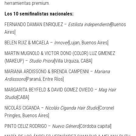
herramientas premium.
Los 10 semifinalistas nacionales:
FERNANDO DAMIAN ENRIQUEZ –
Estilista independiente
[Buenos
Aires]
BELEN RUIZ & MICAELA –
Innover
[Lujan, Buenos Aires]
MARTIN MUGNOLO & VICTOR DONO (COLOR) LUZ GIMENEZ
(MAKEUP) –
Studio Priora
[Villa Urquiza, CABA]
MARIANA ARDISSONO & BRENDA CAMPENNI –
Mariana
Ardisssono
[Paraná, Entre Ríos]
MARGARITA BEYFELD & DAVID GOMEZ OVIEDO –
Mag Hair
Studio
[CABA]
NICOLÁS CIGANDA –
Nicolás Ciganda Hair Studio
[Coronel
Pringles, Buenos Aires]
PINTO CELIZ RODRIGO –
Nuevo Género
[Córdoba capital]