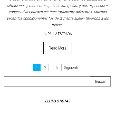
La capacidad o facilidad para comprender y, a partir de allí, buscar
nuevas formas de ver o hacer, es algo que necesitamos en todas
las profesiones. Estamos viviendo en una época donde se espera
que busquemos…
By
PAULA ESTRADA
Read More
Coaching
Vivir sin anclas
29 diciembre, 2022
Off
A la mente le cuesta mucho soltar los recuerdos. Nos condiciona
con los residuos del pasado que nos influyen para enfrentar el