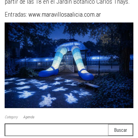
partir de las 18 en el Jardín Botánico Carlos Thays.
Entradas:
www.maravillosaalicia.com.ar
Category
Agenda
Buscar: