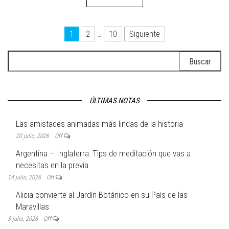
Navegación de entradas
1
2
…
10
Siguiente
Buscar:
ÚLTIMAS NOTAS
Las amistades animadas más lindas de la historia
20 julio, 2026
Off
Argentina – Inglaterra: Tips de meditación que vas a
necesitas en la previa
14 julio, 2026
Off
Alicia convierte al Jardín Botánico en su País de las
Maravillas
3 julio, 2026
Off