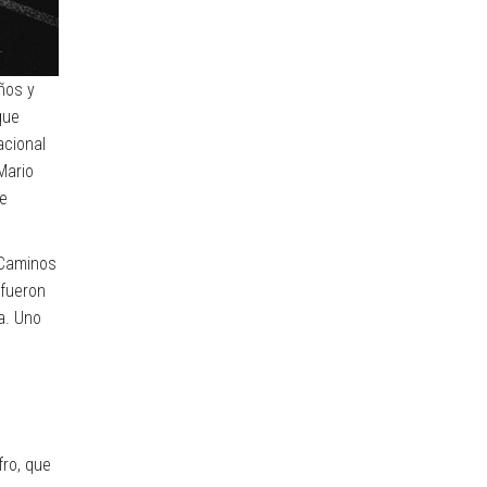
ños y
que
acional
Mario
de
 Caminos
 fueron
a. Uno
fro, que