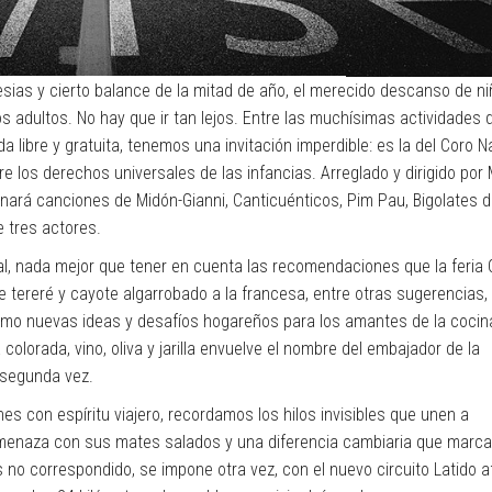
esias y cierto balance de la mitad de año, el merecido descanso de ni
adultos. No hay que ir tan lejos. Entre las muchísimas actividades 
 libre y gratuita, tenemos una invitación imperdible: es la del Coro N
 los derechos universales de las infancias. Arreglado y dirigido por 
rnará canciones de Midón-Gianni, Canticuénticos, Pim Pau, Bigolates 
 tres actores.
al, nada mejor que tener en cuenta las recomendaciones que la feria
e tereré y cayote algarrobado a la francesa, entre otras sugerencias,
omo nuevas ideas y desafíos hogareños para los amantes de la cocin
 colorada, vino, oliva y jarilla envuelve el nombre del embajador de la
mosegunda vez.
s con espíritu viajero, recordamos los hilos invisibles que unen a
amenaza con sus mates salados y una diferencia cambiaria que marca
no correspondido, se impone otra vez, con el nuevo circuito Latido a