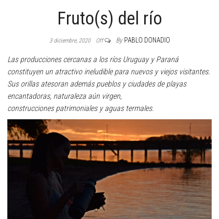
Fruto(s) del río
By
PABLO DONADIO
3 diciembre, 2020
Off
Las producciones cercanas a los ríos Uruguay y Paraná
constituyen un atractivo ineludible para nuevos y viejos visitantes.
Sus orillas atesoran además pueblos y ciudades de playas
encantadoras, naturaleza aún virgen,
construcciones patrimoniales y aguas termales.