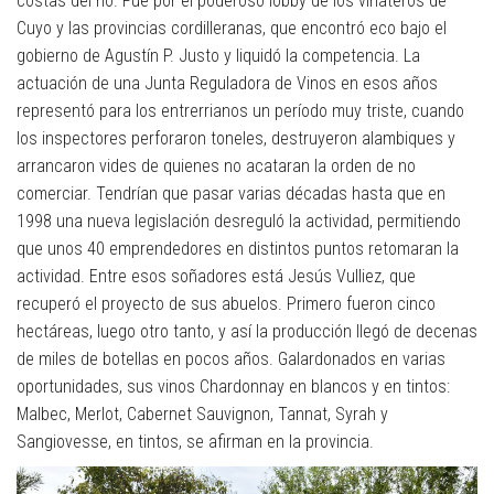
costas del río. Fue por el poderoso lobby de los viñateros de
Cuyo y las provincias cordilleranas, que encontró eco bajo el
gobierno de Agustín P. Justo y liquidó la competencia. La
actuación de una Junta Reguladora de Vinos en esos años
representó para los entrerrianos un período muy triste, cuando
los inspectores perforaron toneles, destruyeron alambiques y
arrancaron vides de quienes no acataran la orden de no
comerciar. Tendrían que pasar varias décadas hasta que en
1998 una nueva legislación desreguló la actividad, permitiendo
que unos 40 emprendedores en distintos puntos retomaran la
actividad. Entre esos soñadores está Jesús Vulliez, que
recuperó el proyecto de sus abuelos. Primero fueron cinco
hectáreas, luego otro tanto, y así la producción llegó de decenas
de miles de botellas en pocos años. Galardonados en varias
oportunidades, sus vinos Chardonnay en blancos y en tintos:
Malbec, Merlot, Cabernet Sauvignon, Tannat, Syrah y
Sangiovesse, en tintos, se afirman en la provincia.