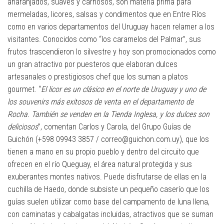
anaranjados, suaves y carnosos, son materia prima para
mermeladas, licores, salsas y condimentos que en Entre Ríos
como en varios departamentos del Uruguay hacen relamer a los
visitantes. Conocidos como “los caramelos del Palmar”, sus
frutos trascendieron lo silvestre y hoy son promocionados como
un gran atractivo por puesteros que elaboran dulces
artesanales o prestigiosos chef que los suman a platos
gourmet. “
El licor es un clásico en el norte de Uruguay y uno de
los souvenirs más exitosos de venta en el departamento de
Rocha. También se venden en la Tienda Inglesa, y los dulces son
deliciosos
”, comentan Carlos y Carola, del Grupo Guías de
Guichón (+598 09943 3857 / correo@guichon.com.uy), que los
tienen a mano en su propio pueblo y dentro del circuito que
ofrecen en el río Queguay, el área natural protegida y sus
exuberantes montes nativos. Puede disfrutarse de ellas en la
cuchilla de Haedo, donde subsiste un pequeño caserío que los
guías suelen utilizar como base del campamento de luna llena,
con caminatas y cabalgatas incluidas, atractivos que se suman