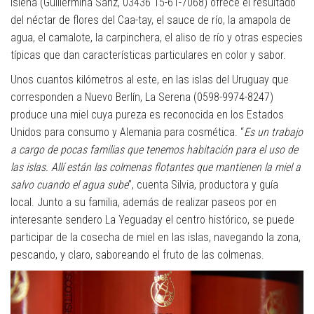
Isleña (Guillermina Sanz, 03436 15-61-7068) ofrece el resultado
del néctar de flores del Caa-tay, el sauce de río, la amapola de
agua, el camalote, la carpinchera, el aliso de río y otras especies
típicas que dan características particulares en color y sabor.
Unos cuantos kilómetros al este, en las islas del Uruguay que
corresponden a Nuevo Berlín, La Serena (0598-9974-8247)
produce una miel cuya pureza es reconocida en los Estados
Unidos para consumo y Alemania para cosmética. “
Es un trabajo
a cargo de pocas familias que tenemos habitación para el uso de
las islas. Allí están las colmenas flotantes que mantienen la miel a
salvo cuando el agua sube
”, cuenta Silvia, productora y guía
local. Junto a su familia, además de realizar paseos por en
interesante sendero La Yeguaday el centro histórico, se puede
participar de la cosecha de miel en las islas, navegando la zona,
pescando, y claro, saboreando el fruto de las colmenas.