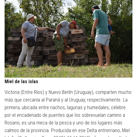
Miel de las islas
Victoria (Entre Ríos) y Nuevo Berlín (Uruguay), comparten mucho
más que cercanía al Paraná y al Uruguay, respectivamente. La
primera, ubicada entre riachos, lagunas y humedales, célebre
por el encadenado de puentes que los sobrevuelan camino a
Rosario, es una meca de la pesca y uno de los lugares más
calmos de la provincia. Producida en ese Delta entrerriano, Miel