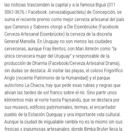
las noticias trascienden la capital y a la famosa Biguá (011
3061-3676 / Facebook: cervezabiguacdelu) de Concepción, se
suma el reciente premio como mejor cerveza artesanal del país
que Caminos y Sabores otorgó a Die Eisenbrücke (Facebook:
Cerveza Artesanal Eisenbrücke) la cerveza de la discreta
General Mansilla. En Uruguay no son menos las ciudades
cerveceras, aunque Fray Bentos, con Mari Almirón como “la
única cervecera mujer del Uruguay” y responsable de la
producción de Dharma (Facebook/Cerveza Artesanal Drama),
sin dudas se destaca. Al visitar las playas, el coloso Frigorífico
Anglo (reciente Patrimonio de la Humanidad) y el parque
autóctono La Chacra, hay que pedir esas rubias y negras que
alivian las tardes de sol franco sobre el río. Sino partir unos
kilómetros más al norte hasta Paysandú, que se destaca por
sus museos, edificios patrimoniales, termas, el encantador
pueblo de la Estación Queguay y una importante vida cultural.
Aunque la ciudad de inigualable rambla no es la mismo sin sus
frescas y espumosas artesanales, donde Bimba Bruter lleva la