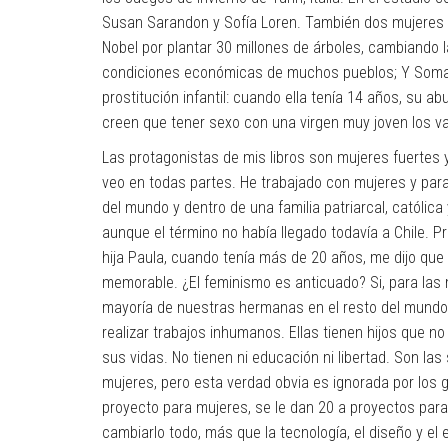
Susan Sarandon y Sofía Loren. También dos mujeres 
Nobel por plantar 30 millones de árboles, cambiando la
condiciones económicas de muchos pueblos; Y Somal
prostitución infantil: cuando ella tenía 14 años, su 
creen que tener sexo con una virgen muy joven los va
Las protagonistas de mis libros son mujeres fuertes y
veo en todas partes. He trabajado con mujeres y para
del mundo y dentro de una familia patriarcal, católic
aunque el término no había llegado todavía a Chile. Pr
hija Paula, cuando tenía más de 20 años, me dijo que
memorable. ¿El feminismo es anticuado? Si, para las m
mayoría de nuestras hermanas en el resto del mundo,
realizar trabajos inhumanos. Ellas tienen hijos que n
sus vidas. No tienen ni educación ni libertad. Son l
mujeres, pero esta verdad obvia es ignorada por los go
proyecto para mujeres, se le dan 20 a proyectos par
cambiarlo todo, más que la tecnología, el diseño y el