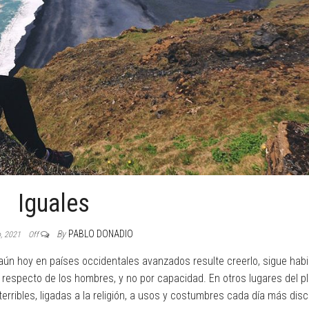
Iguales
By
PABLO DONADIO
o, 2021
Off
e aún hoy en países occidentales avanzados resulte creerlo, sigue hab
respecto de los hombres, y no por capacidad. En otros lugares del pl
erribles, ligadas a la religión, a usos y costumbres cada día más disc