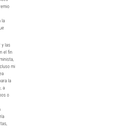
remio
 la
que
 y las
 el fin
minista,
ncluso mi
ea
para la
, a
pos o
n
ría
tas,