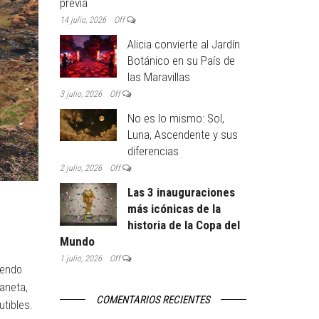
previa
14 julio, 2026
Off
Alicia convierte al Jardín
Botánico en su País de
las Maravillas
3 julio, 2026
Off
No es lo mismo: Sol,
Luna, Ascendente y sus
diferencias
2 julio, 2026
Off
Las 3 inauguraciones
más icónicas de la
historia de la Copa del
Mundo
1 julio, 2026
Off
iendo
aneta,
COMENTARIOS RECIENTES
utibles.