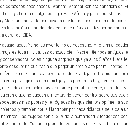
de corazones apasionados. Wangari Maathai, keniata ganadora del P
 tierra y el clima de algunos lugares de África, y por supuesto las
y Mam, una activista camboyana que lucha apasionadamente contra
abuelo la vendió a un burdel. Nos contó de niñas violadas por hombres 
 a curar del SIDA.
 apasionadas. Yo no las invento: no es necesario. Miro a mi alrededor
 mujeres toda mi vida. Las conozco bien. Nací en tiempos antiguos, en
a y conservadora. No es ninguna sorpresa que ya a los 5 años fuera fe
onto descubriría que había que pagar un precio alto por mi libertad. I
 el feminismo era anticuado y que yo debería dejarlo. Tuvimos una pel
ujeres privilegiadas como mi hija y las presentes hoy, pero no lo es 
 que todavía son obligadas a casarse prematuramente, a prostituirse
o quieren o que no pueden alimentar. No tienen control sobre sus cuer
as sociedades más pobres y retrógradas las que siempre oprimen a sus
biernos, y también por la filantropía: por cada dólar que se le da a u
a hombres. Las mujeres son el 51% de la humanidad. Atender eso pod
 entretenimiento. Yo puedo prometerles que las mujeres trabajando jun