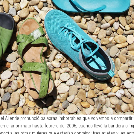
sabel Allende pronunció palabras imborrables que volvemos a compartir:
í en el anonimato hasta febrero del 2006, cuando llevé la bandera olím
conocí a las otras mujeres que estarían conmigo: tres atletas y las act