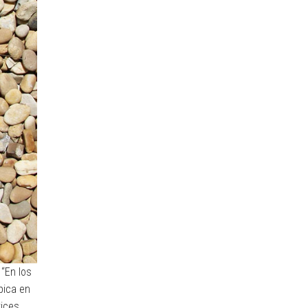
 “En los
pica en
rices