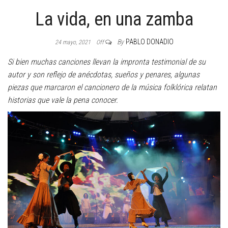
La vida, en una zamba
By
PABLO DONADIO
24 mayo, 2021
Off
Si bien muchas canciones llevan la impronta testimonial de su
autor y son reflejo de anécdotas, sueños y penares, algunas
piezas que marcaron el cancionero de la música folklórica relatan
historias que vale la pena conocer.