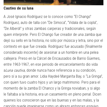
Cautivo de su luna
A José Ignacio Rodríguez se lo conoce como “El Chango”
Rodríguez, auto de talla con “De Simoca”, “Vidala de la copla”,
“De Alberdi” y otras zambas carperas y tradicionales, según
quien interprete. Pero El Chango fue creador de una zamba que
dejó su sello en la historia, no sólo por música y letra, sino por el
contexto en que fue creada. Rodríguez fue acusado (finalmente
considerado inocente) de asesinar a un hombre en una pelea
callejera. Preso en la Cárcel de Encausados de Barrio Güemes,
entre 1963-1967, en ese periodo de encarcelamiento dio vida
a
Luna cautiva
, donde nunca hace referencia a su condición,
pero sí a su gran amor. Lidia Haydeé Margarita Bay, o “La Gringa”,
con quien tuvo cuatro hijos y un largo matrimonio. Pero para el
momento de la zamba El Chanco y la Gringa noviaban, y si algo
le faltaba a la historia, era un casamiento en pleno penal. Dicen
quienes los conocieron que en las buenas y en las malas, y la
canción puede imaginarse como un abrazo entonces esquivo