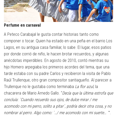
Perfume en carnaval
A Peteco Carabajal le gusta contar historias tanto como
componer o tocar. Quien ha estado en una peña en el barrio Los
Lagos, en su antigua casa familiar, lo sabe. El lugar, esos patios
por donde corrió de niño, le hacen brotar recuerdos, y algunas
anécdotas imperdibles. En agosto de 2010, contó mientras su
hijo Homero arpegiaba los primeros acordes del tema, que una
tarde estaba con su padre Carlos y recibieron la visita de Pablo
Raúl Trullenque, otro gran compositor santiagueño. Al parecer a
Trullenque no le gustaba como terminaba
La flor azul
, la
chacarera de Mario Arnedo Gallo. “
Decía que la última estrofa que
concluía: ´Cuando recuerdo sus ojos, de dulce mirar / me
acomodo con mi perro, solito a pitar´, podría decir otra cosa, y no
nombrar al perro. Algo como: ´…/ me acomodo con mi suerte… ´
”.