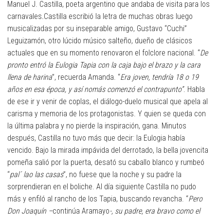
Manuel J. Castilla, poeta argentino que andaba de visita para los
carnavales
.
Castilla escribió la letra de muchas obras luego
musicalizadas por su inseparable amigo, Gustavo “Cuchi”
Leguizamón, otro lúcido músico salteño, dueño de clásicos
actuales que en su momento renovaron el folclore nacional. “
De
pronto entró la Eulogia Tapia con la caja bajo el brazo y la cara
llena de harina
”, recuerda Amanda. “
Era joven, tendría 18 o 19
años en esa época, y así nomás comenzó el contrapunto”
. Habla
de ese ir y venir de coplas, el diálogo-duelo musical que apela al
carisma y memoria de los protagonistas. Y quien se queda con
la última palabra y no pierde la inspiración, gana. Minutos
después, Castilla no tuvo más que decir: la Eulogia había
vencido. Bajo la mirada impávida del derrotado, la bella jovencita
pomeña salió por la puerta, desató su caballo blanco y rumbeó
“
pal´ lao las casas
”, no fuese que la noche y su padre la
sorprendieran en el boliche. Al día siguiente Castilla no pudo
más y enfiló al rancho de los Tapia, buscando revancha. “
Pero
Don Joaquín –
continúa Aramayo
-, su padre, era bravo como el