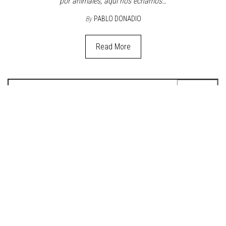
Comunidad
Zoos 3.0
25 mayo, 2020
Off
¿Héroes del rescate animal o meros comerciantes que esclavizan?
Probablemente ni una cosa ni la otra. Aunque todos los parques y
centros de fauna del mundo coinciden: ahora se muestra para
entender, y quien entiende ayuda a cuidar. “Cada vez que Disney o
Pixar estrenan una película de dibujos animados protagonizada
por animales, aquí nos echamos…
By
PABLO DONADIO
Read More
Buscar: