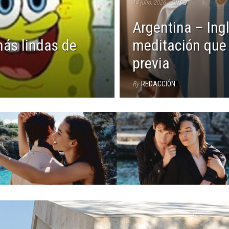
14 julio, 2026
Off
Argentina – Ingl
ás lindas de
meditación que 
previa
By
REDACCIÓN