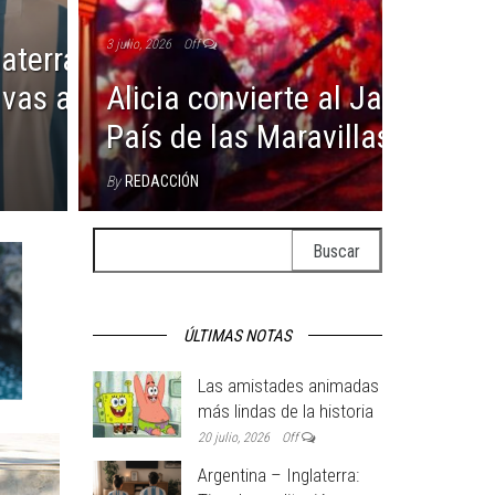
3 julio, 2026
Off
aterra: Tips de
vas a necesitas en la
Alicia convierte al Jardín Bot
País de las Maravillas
By
REDACCIÓN
Buscar:
ÚLTIMAS NOTAS
Las amistades animadas
más lindas de la historia
20 julio, 2026
Off
Argentina – Inglaterra: