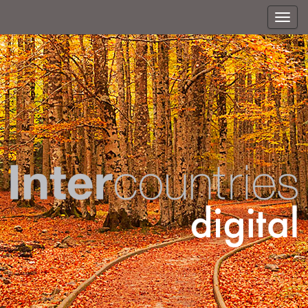
T
o
g
g
l
e
n
a
v
i
g
a
t
i
o
n
Revista
La revista de los barrios y clubes de campo