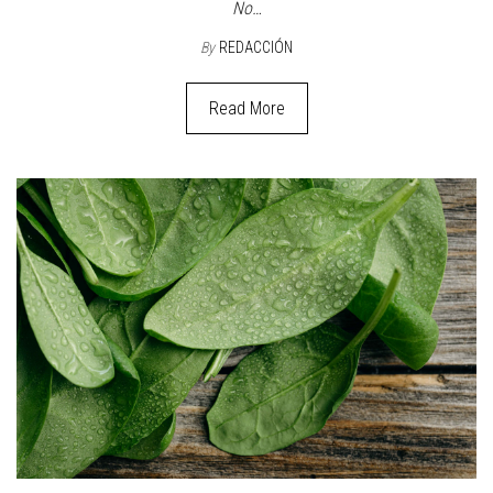
No…
By
REDACCIÓN
Read More