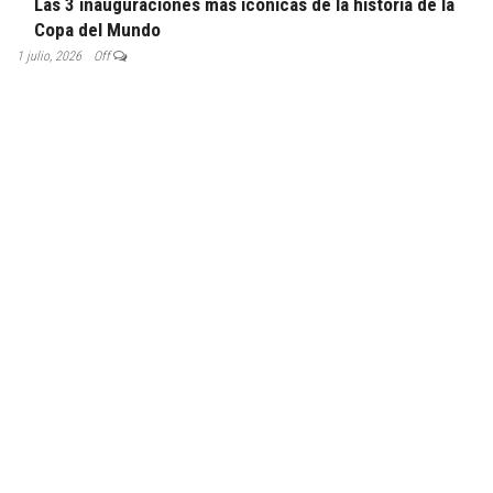
Las 3 inauguraciones más icónicas de la historia de la
Copa del Mundo
1 julio, 2026
Off
COMENTARIOS RECIENTES
Gustavo Korovsky
en
¿Tercerización de servicios o desarrollo de
recursos humanos?
Gustavo
en
Salud de emergencia en los countries
Santiago
en
Salud de emergencia en los countries
Norah
en
Salud de emergencia en los countries
Gustavo
en
La relación con el entorno
ENCONTRANOS EN NUESTRAS REDES SOCIALES