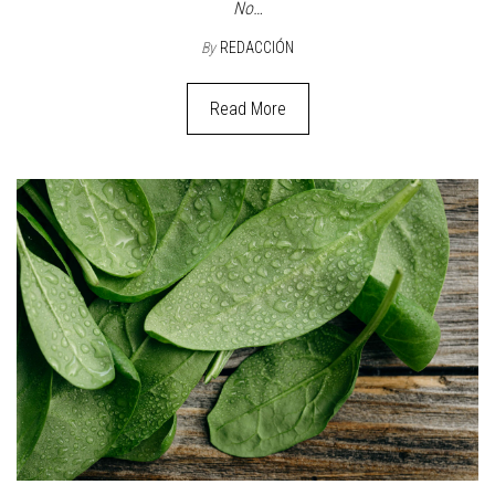
No…
By
REDACCIÓN
Read More