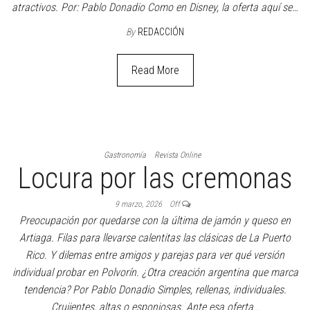
Lugares
Revista Online
Salidas
Turismo
Parques de Gramado y
Canela en Brasil
9 marzo, 2026
Off
La bellísima Serra Gaúcha se volvió un destino ideal no sólo para
quienes buscan las playas de Santa Catarina como destino.
Navidad de tres meses, montañas rusas, parques de nieve y de
agua y una cascada colosal en su reserva, son algunos de sus
atractivos. Por: Pablo Donadio Como en Disney, la oferta aquí se…
By
REDACCIÓN
Read More