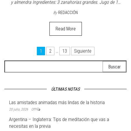
Petit Verdot: La pequeña
y mágica estrella riojana
25 febrero, 2026
Off
Petit Verdot, la nueva cepa con 24 meses de reserva que la
Bodega Valle de la Puerta incorpora a su línea Reserva, no podría
ser mejor. El lanzamiento representa un hito significativo para la
industria vinícola local. Por Pablo Donadio Cuando la familia se
agranda, la alegría se contagia. Eso ocurre en todo el Valle…
By
REDACCIÓN
Read More
Gastronomía